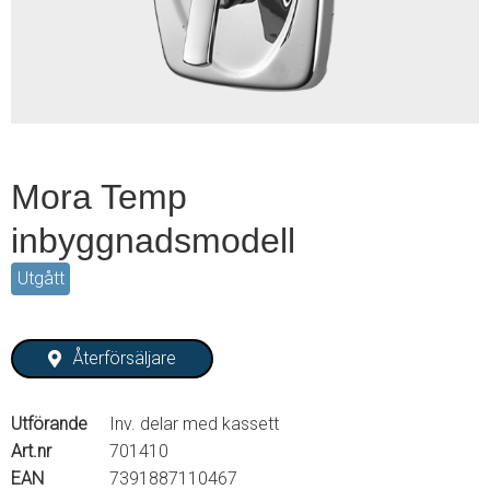
2
Mora Temp
inbyggnadsmodell
Utgått
Återförsäljare
Utförande
Inv. delar med kassett
Art.nr
701410
EAN
7391887110467