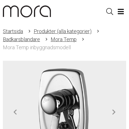
Sök
Men
Startsida
Produkter (alla kategorier)
Badkarsblandare
Mora Temp
Mora Temp inbyggnadsmodell
Item
1
of