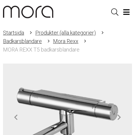
Sök
Men
Startsida
Produkter (alla kategorier)
Badkarsblandare
Mora Rexx
MORA REXX T5 badkarsblandare
Item
1
of