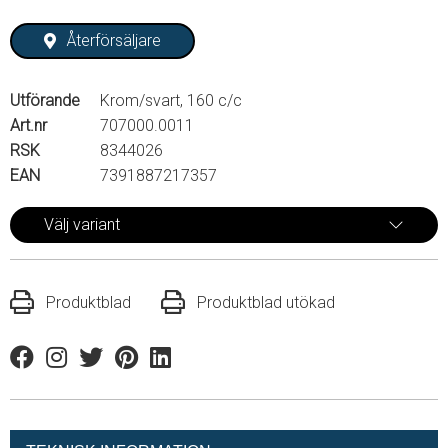
Återförsäljare
Utförande
Krom/svart, 160 c/c
Art.nr
707000.0011
RSK
8344026
EAN
7391887217357
Välj variant
Produktblad
Produktblad utökad
Facebook
Instagram
Twitter
Pinterest
Linkedin