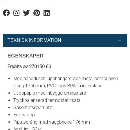
Facebook
Instagram
Twitter
Pinterest
Linkedin
TEKNISK INFORMATION
EGENSKAPER
Ersätts av 270150.60
Med handdusch, upphängare och metallomspunnen
slang 1750 mm, PVC- och BPA-fri innerslang
Utloppspip med inbyggd omkastare
Tryckbalanserad termostatinsats
Säkerhetsspärr 38°
Eco-stopp
Piputsprång med väggbricka 176 mm
Ansl. inv. G3/4