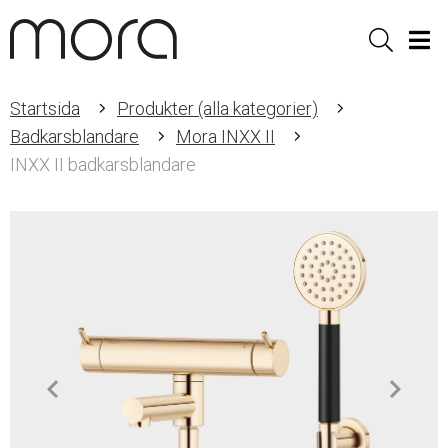
Sök
Men
Startsida
Produkter (alla kategorier)
Badkarsblandare
Mora INXX II
INXX II badkarsblandare
Item
1
of