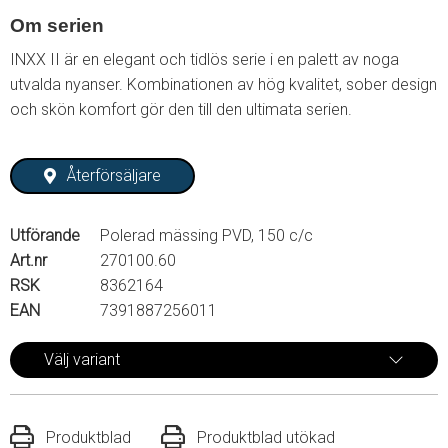
Om serien
INXX II är en elegant och tidlös serie i en palett av noga
utvalda nyanser. Kombinationen av hög kvalitet, sober design
och skön komfort gör den till den ultimata serien.
Återförsäljare
Utförande
Polerad mässing PVD, 150 c/c
Art.nr
270100.60
RSK
8362164
EAN
7391887256011
Välj variant
Produktblad
Produktblad utökad