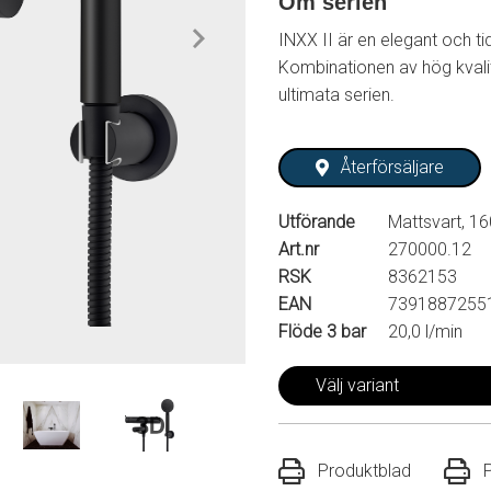
Om serien
INXX II är en elegant och ti
Kombinationen av hög kvalit
ultimata serien.
Återförsäljare
Utförande
Mattsvart, 16
Art.nr
270000.12
RSK
8362153
EAN
7391887255
Flöde 3 bar
20,0 l/min
Välj variant
Produktblad