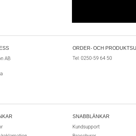
ESS
ORDER- OCH PRODUKTS
Tel:
0250-59 64 50
on AB
ra
NKAR
SNABBLÄNKAR
or
Kundsupport
/reklamation
Broschyrer