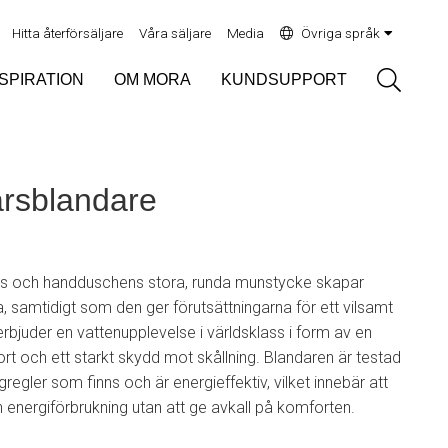
Hitta återförsäljare
Våra säljare
Media
Övriga språk
Sök
NSPIRATION
OM MORA
KUNDSUPPORT
arsblandare
ns och handduschens stora, runda munstycke skapar
, samtidigt som den ger förutsättningarna för ett vilsamt
rbjuder en vattenupplevelse i världsklass i form av en
t och ett starkt skydd mot skållning. Blandaren är testad
egler som finns och är energieffektiv, vilket innebär att
h energiförbrukning utan att ge avkall på komforten.