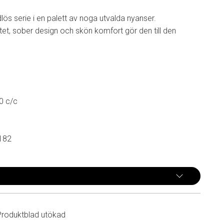
dlös serie i en palett av noga utvalda nyanser.
et, sober design och skön komfort gör den till den
0 c/c
182
Produktblad utökad