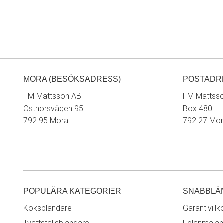
MORA (BESÖKSADRESS)
POSTADR
FM Mattsson AB
FM Mattss
Östnorsvägen 95
Box 480
792 95 Mora
792 27 Mo
POPULÄRA KATEGORIER
SNABBLÄ
Köksblandare
Garantivillk
Tvättställsblandare
Felanmälan