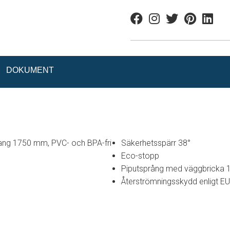
Facebook
Instagram
Twitter
Pinterest
Linkedi
DOKUMENT
ng 1750 mm, PVC- och BPA-fri
Säkerhetsspärr 38°
Eco-stopp
Piputsprång med väggbricka
Återströmningsskydd enligt E