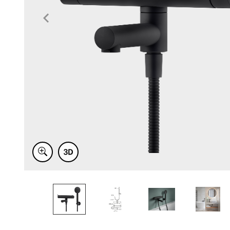
Item
1
of
6