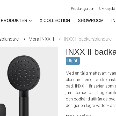
Produktguiden
BIM-objekt
PRODUKTER
X COLLECTION
SHOWROOM
I
sblandare
Mora INXX II
INXX II badkarsblandare
INXX II badk
Utgått
Med en tålig mattsvart nya
blandaren en estetisk känsla
bad. INXX II är serien som e
jämn temperatur, hög komfor
och godkänd utifrån de byggr
den ger en lägre vatten- oc