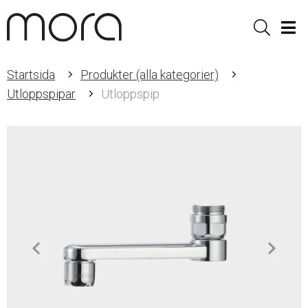
Sök
Men
Startsida
Produkter (alla kategorier)
Utloppspipar
Utloppspip
Item
1
of
2