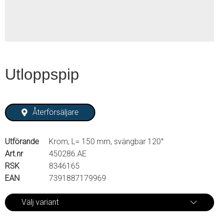
Utloppspip
Återförsäljare
Utförande
Krom, L= 150 mm, svängbar 120°
Art.nr
450286.AE
RSK
8346165
EAN
7391887179969
Välj variant