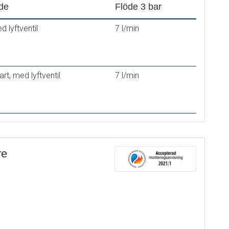
de
Flöde 3 bar
 lyftventil
7 l/min
rt, med lyftventil
7 l/min
re
urspärr
®
oft PEX