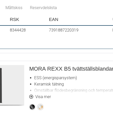
Hålmått Ø32-37mm (Ø32-35 mm rekommen
Måttskiss
Reservdelslista
RSK
EAN
8344428
7391887220319
MORA REXX B5 tvättställsblanda
ESS (energisparsystem)
Keramisk tätning
Omställbar flödesbegränsning och temperat
Eco (energi- och vattenbesparande konstantf
Visa mer
vid 2–6 bar)
Svart
Krom
Flexibla anslutningsrör i metallomspunnen S