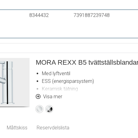
8344432
7391887239748
MORA REXX B5 tvättställsblanda
Med lyftventil
ESS (energisparsystem)
Keramisk tätning
Omställbar flödesbegränsning och temperat
Visa mer
Flexibla anslutningsrör i metallomspunnen S
Krom
Krom
Hålmått Ø32-37mm (Ø32-35 mm rekommen
/
Svart
Måttskiss
Reservdelslista