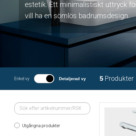
estetik. Ett minimalistiskt uttryck f
vill ha en sömlös badrumsdesign.
5
Produkter
Enkel vy
Detaljerad vy
Utgångna produkter