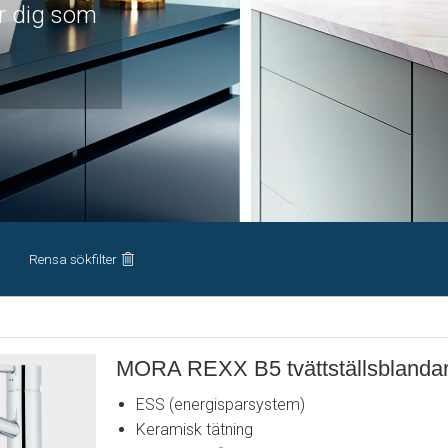
ör dig som
Rensa sökfilter
MORA REXX B5 tvättställsblanda
ESS (energisparsystem)
Keramisk tätning