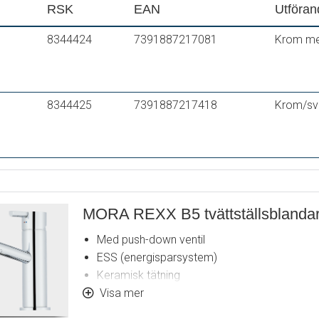
RSK
EAN
Utföran
8344424
7391887217081
Krom med
8344425
7391887217418
Krom/sva
MORA REXX B5 tvättställsblanda
Med push-down ventil
ESS (energisparsystem)
Keramisk tätning
Omställbar flödesbegränsning och temperat
Visa mer
Flexibla anslutningsrör i metallomspunnen S