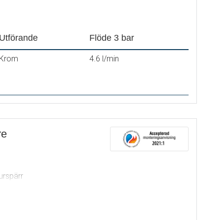
deras)
Utförande
Flöde 3 bar
Krom
4.6 l/min
re
urspärr
lödesstrålsamlare, 5 l/min
®
oft PEX