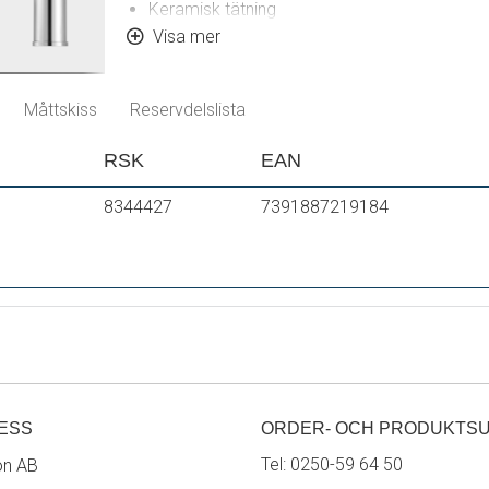
Keramisk tätning
Omställbar flödesbegränsning och temperat
Visa mer
Flexibla anslutningsrör i metallomspunnen S
Återströmningsskydd enligt EU-standard SS
Måttskiss
Reservdelslista
Hålmått Ø32-37mm (Ø32-35 mm rekommen
RSK
EAN
8344427
7391887219184
ESS
ORDER- OCH PRODUKTS
Tel:
0250-59 64 50
on AB