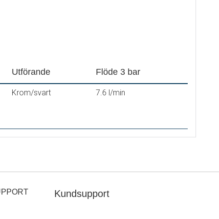
urspärr
®
oft PEX
-EN 1717
deras)
Utförande
Flöde 3 bar
Krom/svart
7.6 l/min
UPPORT
Kundsupport