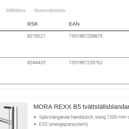
/
Hålmått Ø32-37mm (Ø32-35 mm rekommen
Guld
Måttskiss
Reservdelslista
RSK
EAN
8278521
7391887258879
8344433
7391887239762
MORA REXX B5 tvättställsblanda
Självstängande handdusch, slang 1500 mm 
ESS (energisparsystem)