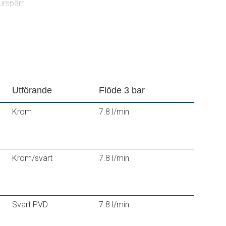
urspärr
®
oft PEX
deras)
Utförande
Flöde 3 bar
Krom
7.8 l/min
Krom/svart
7.8 l/min
Svart PVD
7.8 l/min