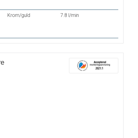
Krom/guld
7.8 l/min
re
urspärr
®
oft PEX
deras)