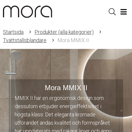
Sök
Men
Startsida
Produkter (alla kategorier)
Tvättställsblandare
Mora MMIX II
Mora MMIX II
MMIX II har en ergonomisk design som
dessutom erbjuder energieffektivitet i
högsta klass. Det eleganta kromade
utförandet andas kvalitet och formspråket
har uppdaterats med rakare linjer och ännu