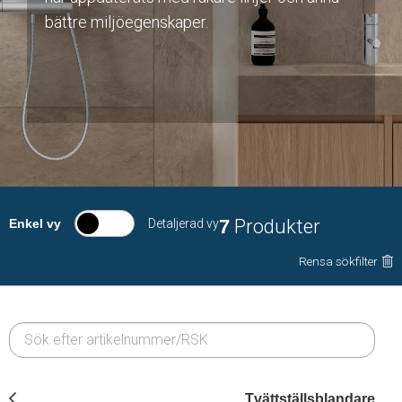
bättre miljöegenskaper.
7
Produkter
Enkel vy
Detaljerad vy
Rensa sökfilter
Tvättställsblandare