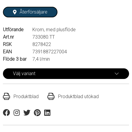
Återförsäljare
Utförande
Krom, med plusflöde
Art.nr
733080.TT
RSK
8278422
EAN
7391887227004
Flöde 3 bar
7,4 l/min
Välj variant
Produktblad
Produktblad utökad
Facebook
Instagram
Twitter
Pinterest
Linkedin