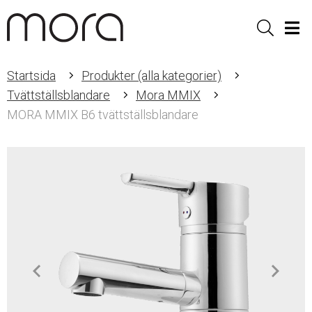
Sök
Men
Startsida
Produkter (alla kategorier)
Tvättställsblandare
Mora MMIX
MORA MMIX B6 tvättställsblandare
Item
1
of