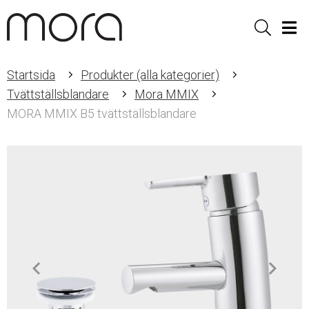
Sök
Men
Startsida
Produkter (alla kategorier)
Tvättställsblandare
Mora MMIX
MORA MMIX B5 tvättställsblandare
Item
1
of