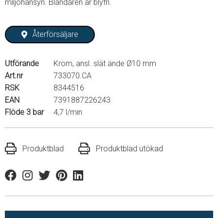
miljöhänsyn. Blandaren är blyfri.
Återförsäljare
Utförande
Krom, ansl. slät ände Ø10 mm
Art.nr
733070.CA
RSK
8344516
EAN
7391887226243
Flöde 3 bar
4,7 l/min
Produktblad
Produktblad utökad
Facebook
Instagram
Twitter
Pinterest
Linkedin