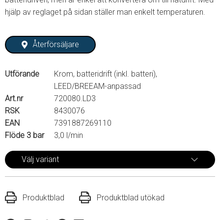
hjälp av reglaget på sidan ställer man enkelt temperaturen.
Återförsäljare
Utförande
Krom, batteridrift (inkl. batteri),
LEED/BREEAM-anpassad
Art.nr
720080.LD3
RSK
8430076
EAN
7391887269110
Flöde 3 bar
3,0 l/min
Välj variant
Produktblad
Produktblad utökad