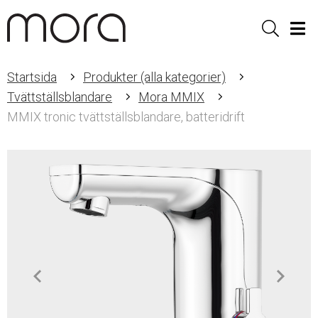
Sök
Men
Startsida
Produkter (alla kategorier)
Tvättställsblandare
Mora MMIX
MMIX tronic tvättställsblandare, batteridrift
Item
1
of