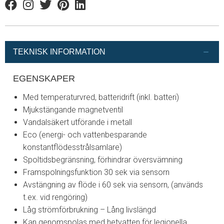
Facebook
Instagram
Twitter
Pinterest
Linkedin
TEKNISK INFORMATION
EGENSKAPER
Med temperaturvred, batteridrift (inkl. batteri)
Mjukstängande magnetventil
Vandalsäkert utförande i metall
Eco (energi- och vattenbesparande
konstantflödesstrålsamlare)
Spoltidsbegränsning, förhindrar översvämning
Framspolningsfunktion 30 sek via sensorn
Avstängning av flöde i 60 sek via sensorn, (används
t.ex. vid rengöring)
Låg strömförbrukning – Lång livslängd
Kan genomspolas med hetvatten för legionella