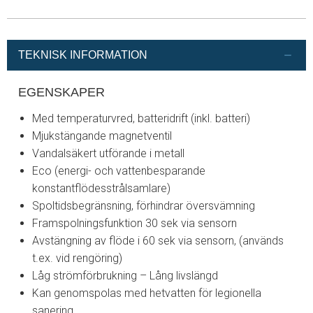
TEKNISK INFORMATION
EGENSKAPER
Med temperaturvred, batteridrift (inkl. batteri)
Mjukstängande magnetventil
Vandalsäkert utförande i metall
Eco (energi- och vattenbesparande
konstantflödesstrålsamlare)
Spoltidsbegränsning, förhindrar översvämning
Framspolningsfunktion 30 sek via sensorn
Avstängning av flöde i 60 sek via sensorn, (används
t.ex. vid rengöring)
Låg strömförbrukning – Lång livslängd
Kan genomspolas med hetvatten för legionella
sanering