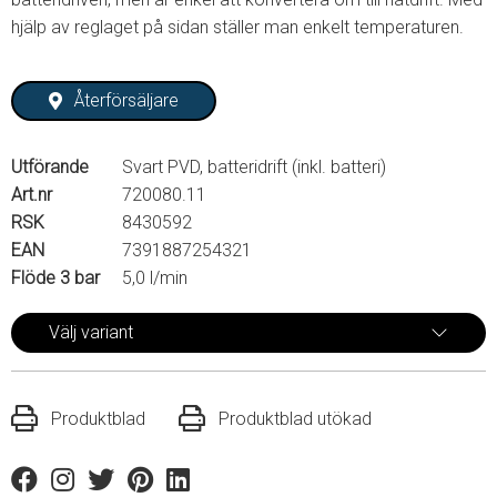
hjälp av reglaget på sidan ställer man enkelt temperaturen.
Återförsäljare
Utförande
Svart PVD, batteridrift (inkl. batteri)
Art.nr
720080.11
RSK
8430592
EAN
7391887254321
Flöde 3 bar
5,0 l/min
Välj variant
Produktblad
Produktblad utökad
Facebook
Instagram
Twitter
Pinterest
Linkedin