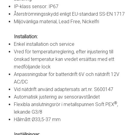
IP-klass sensor: IP67
Återströmningsskydd enligt EU-standard SS-EN 1717
Miljövänliga material, Lead Free, Nickelfri
Installation:
Enkel installation och service
Vred för temperaturreglering, efter injustering till
önskad temperatur kan vredet ersättas med ett
medföljande lock
Anpassningsbar för batteridrift 6V och nätdrift 12V
AC/DC
Vid nätdrift använd adaptersats art.nr. S600147
Automatisk justering av sensoravståndet
®
Flexibla anslutningsrör i metallspunnen Soft PEX
,
lekande G3/8
Hålmått Ø33,5-37 mm
Inställningar: