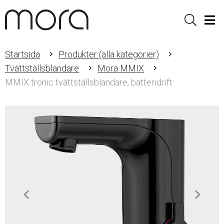
Sök
Men
Startsida
Produkter (alla kategorier)
Tvättställsblandare
Mora MMIX
MMIX tronic tvättställsblandare, batteridrift
Item
1
of