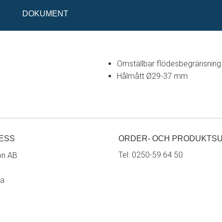
DOKUMENT
Omställbar flödesbegränsning
Hålmått Ø29-37 mm
ESS
ORDER- OCH PRODUKTS
Tel:
0250-59 64 50
on AB
ra