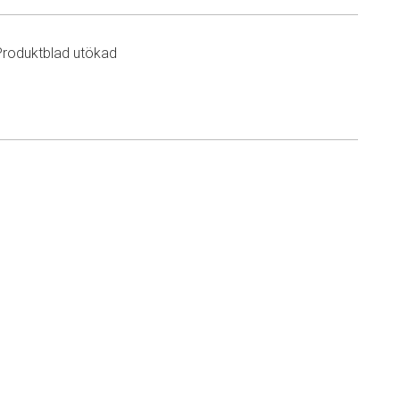
Produktblad utökad
n