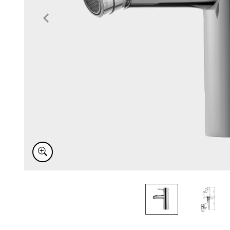
Item
1
of
2