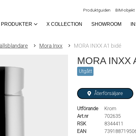
Produktguiden
BIM-objekt
PRODUKTER
X COLLECTION
SHOWROOM
I
ällsblandare
Mora Inxx
MORA INXX A1 bidé
MORA INXX A
Utgått
Återförsäljare
Utförande
Krom
Art.nr
702635
RSK
8344411
EAN
73918871950