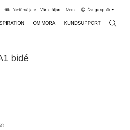
Hitta återförsäljare
Våra säljare
Media
Övriga språk
Sök
NSPIRATION
OM MORA
KUNDSUPPORT
1 bidé
68