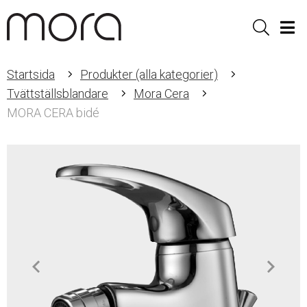
Sök
Men
Startsida
Produkter (alla kategorier)
Tvättställsblandare
Mora Cera
MORA CERA bidé
Item
1
of