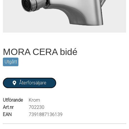
2
MORA CERA bidé
Utgått
Återförsäljare
Utförande
Krom
Art.nr
702230
EAN
7391887136139