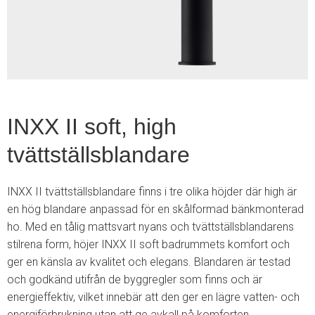
2
INXX II soft, high
tvättställsblandare
INXX II tvättställsblandare finns i tre olika höjder där high är
en hög blandare anpassad för en skålformad bänkmonterad
ho. Med en tålig mattsvart nyans och tvättställsblandarens
stilrena form, höjer INXX II soft badrummets komfort och
ger en känsla av kvalitet och elegans. Blandaren är testad
och godkänd utifrån de byggregler som finns och är
energieffektiv, vilket innebär att den ger en lägre vatten- och
energiförbrukning utan att ge avkall på komforten.