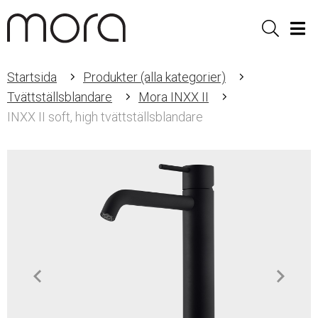
Sök
Men
Startsida
Produkter (alla kategorier)
Tvättställsblandare
Mora INXX II
INXX II soft, high tvättställsblandare
Item
1
of