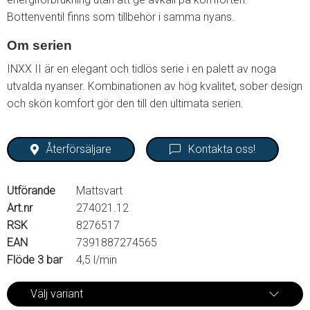
Bottenventil finns som tillbehör i samma nyans.
Om serien
INXX II är en elegant och tidlös serie i en palett av noga
utvalda nyanser. Kombinationen av hög kvalitet, sober design
och skön komfort gör den till den ultimata serien.
Återförsäljare
Kontakta oss!
Utförande
Mattsvart
Art.nr
274021.12
RSK
8276517
EAN
7391887274565
Flöde 3 bar
4,5 l/min
Välj variant