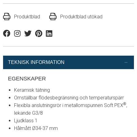
Produktblad
Produktblad utökad
Facebook
Instagram
Twitter
Pinterest
Linkedin
TEKNISK INFORMATION
EGENSKAPER
Keramisk tätning
Omställbar flödesbegränsning och temperaturspärr
®
Flexibla anslutningsrör i metallomspunnen Soft PEX
,
lekande G3/8
Ljudklass 1
Hålmått Ø34-37 mm