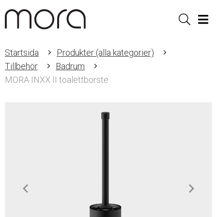
Sök
Men
Startsida
Produkter (alla kategorier)
Tillbehör
Badrum
MORA INXX II toalettborste
Item
1
of