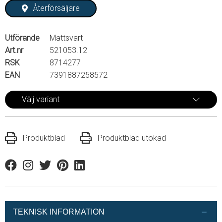
Återförsäljare
Utförande
Mattsvart
Art.nr
521053.12
RSK
8714277
EAN
7391887258572
Välj variant
Produktblad
Produktblad utökad
Facebook
Instagram
Twitter
Pinterest
Linkedin
TEKNISK INFORMATION