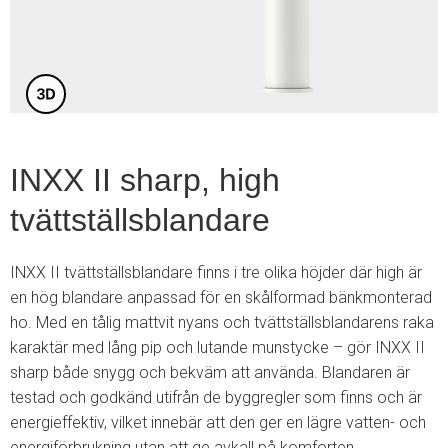
4
INXX II sharp, high
tvättställsblandare
INXX II tvättställsblandare finns i tre olika höjder där high är
en hög blandare anpassad för en skålformad bänkmonterad
ho. Med en tålig mattvit nyans och tvättställsblandarens raka
karaktär med lång pip och lutande munstycke – gör INXX II
sharp både snygg och bekväm att använda. Blandaren är
testad och godkänd utifrån de byggregler som finns och är
energieffektiv, vilket innebär att den ger en lägre vatten- och
energiförbrukning utan att ge avkall på komforten.