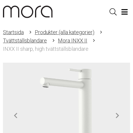
Sök
Men
Startsida
Produkter (alla kategorier)
Tvättställsblandare
Mora INXX II
INXX II sharp, high tvättställsblandare
Item
1
of