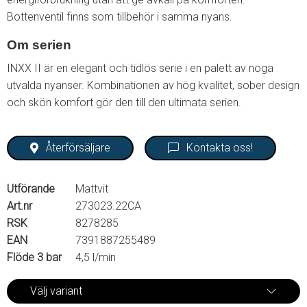
Bottenventil finns som tillbehör i samma nyans.
Om serien
INXX II är en elegant och tidlös serie i en palett av noga
utvalda nyanser. Kombinationen av hög kvalitet, sober design
och skön komfort gör den till den ultimata serien.
Återförsäljare
Kontakta oss!
Utförande
Mattvit
Art.nr
273023.22CA
RSK
8278285
EAN
7391887255489
Flöde 3 bar
4,5 l/min
Välj variant