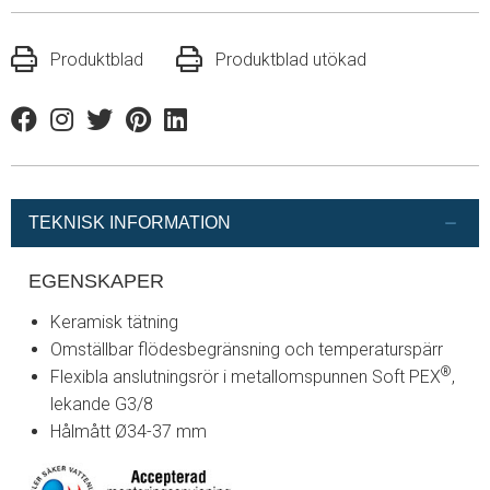
Produktblad
Produktblad utökad
Facebook
Instagram
Twitter
Pinterest
Linkedin
TEKNISK INFORMATION
EGENSKAPER
Keramisk tätning
Omställbar flödesbegränsning och temperaturspärr
®
Flexibla anslutningsrör i metallomspunnen Soft PEX
,
lekande G3/8
Hålmått Ø34-37 mm