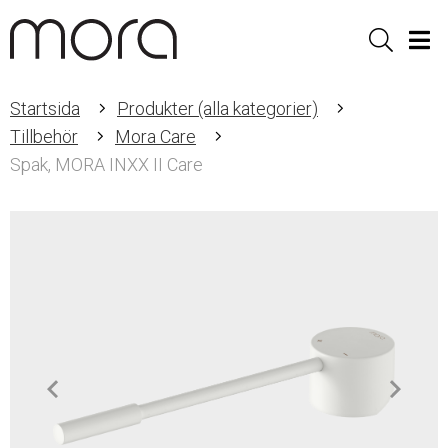
Sök
Men
Startsida
Produkter (alla kategorier)
Tillbehör
Mora Care
Spak, MORA INXX II Care
Item
1
of