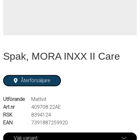
2
Spak, MORA INXX II Care
Återförsäljare
Utförande
Mattvit
Art.nr
409708.22AE
RSK
8394124
EAN
7391887259920
Välj variant