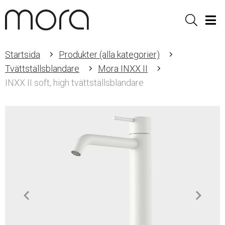
Sök
Men
Startsida
Produkter (alla kategorier)
Tvättställsblandare
Mora INXX II
INXX II soft, high tvättställsblandare
Item
1
of