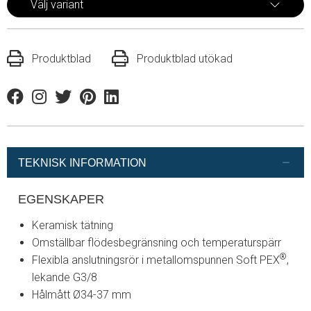
Välj variant
Produktblad
Produktblad utökad
Facebook
Instagram
Twitter
Pinterest
Linkedin
TEKNISK INFORMATION
EGENSKAPER
Keramisk tätning
Omställbar flödesbegränsning och temperaturspärr
®
Flexibla anslutningsrör i metallomspunnen Soft PEX
,
lekande G3/8
Hålmått Ø34-37 mm