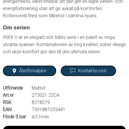
energieffektiv, vilket innebär att den ger en lägre vatten- och
energiförbrukning utan att ge avkall på komforten.
Bottenventil finns som tillbehör i samma nyans.
Om serien
INXX II är en elegant och tidlös serie i en palett av noga
utvalda nyanser. Kombinationen av hög kvalitet, sober design
och skön komfort gör den till den ultimata serien.
Återförsäljare
Kontakta oss!
Utförande
Mattvit
Art.nr
273021.22CA
RSK
8278279
EAN
7391887255441
Flöde 3 bar
4,5 l/min