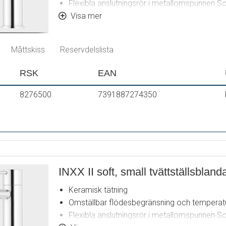
Flexibla anslutningsrör i metallomspunnen S
Ljudklass 1
Visa mer
Hålmått Ø34-37 mm
Måttskiss
Reservdelslista
RSK
EAN
8276500
7391887274350
INXX II soft, small tvättställsbland
Keramisk tätning
Omställbar flödesbegränsning och temperat
Flexibla anslutningsrör i metallomspunnen S