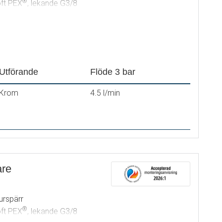
®
oft PEX
, lekande G3/8
Utförande
Flöde 3 bar
Krom
4.5 l/min
are
urspärr
®
oft PEX
, lekande G3/8