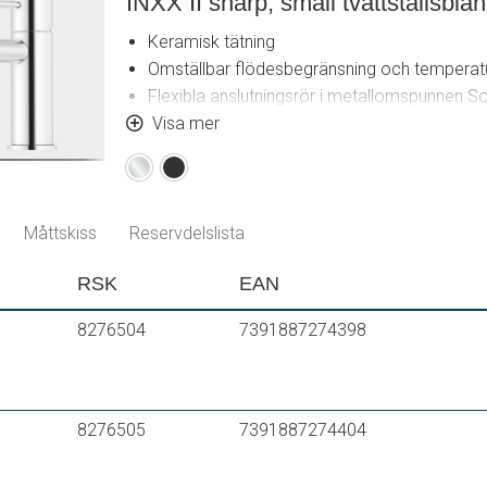
INXX II sharp, small tvättställsbla
Keramisk tätning
Omställbar flödesbegränsning och temperat
Flexibla anslutningsrör i metallomspunnen S
Ljudklass 1
Visa mer
Hålmått Ø34-37 mm
Krom
Mattsvart
Måttskiss
Reservdelslista
RSK
EAN
8276504
7391887274398
8276505
7391887274404