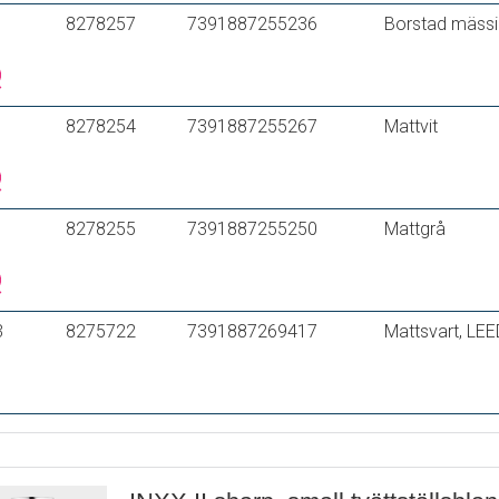
8278257
7391887255236
Borstad mäss
8278254
7391887255267
Mattvit
8278255
7391887255250
Mattgrå
3
8275722
7391887269417
Mattsvart, L