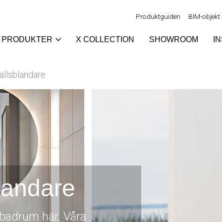
Produktguiden
BIM-objekt
PRODUKTER
X COLLECTION
SHOWROOM
I
ällsblandare
blandare
tt badrum här. Våra