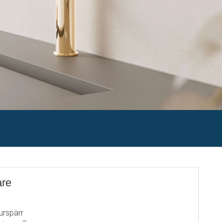
are
urspärr