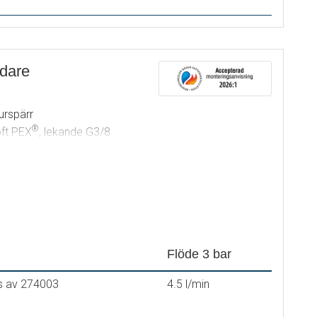
ndare
urspärr
®
oft PEX
, lekande G3/8
Flöde 3 bar
s av 274003
4.5 l/min