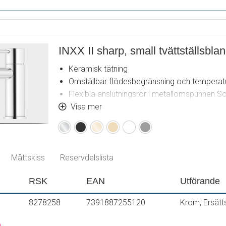
INXX II sharp, small tvättställsbla
Keramisk tätning
Omställbar flödesbegränsning och temperat
Flexibla anslutningsrör i metallomspunnen S
Hålmått Ø34-37 mm
Visa mer
Krom
Mattsvart
Polerad
Borstad
Mattvit
Mattgrå
mässing
mässing
(PVD)
(PVD)
Måttskiss
Reservdelslista
RSK
EAN
Utförande
8278258
7391887255120
Krom, Ersätt