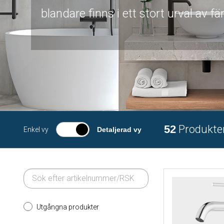
blandare finns i ett stort urval av fär
52
Produkte
Enkel vy
Detaljerad vy
Utgångna produkter