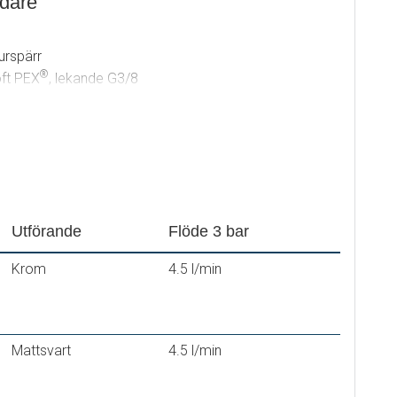
ndare
urspärr
®
oft PEX
, lekande G3/8
Utförande
Flöde 3 bar
Krom
4.5 l/min
Mattsvart
4.5 l/min