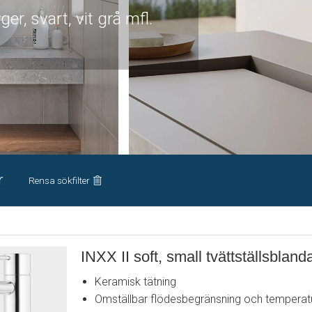
ger, svart, vit grå mfl.
r
Rensa sökfilter
INXX II soft, small tvättställsbland
Keramisk tätning
Omställbar flödesbegränsning och temperat