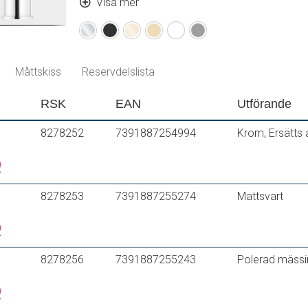
Hålmått Ø34-37 mm
Visa mer
Krom
Mattsvart
Polerad
Borstad
Mattvit
Mattgrå
mässing
mässing
(PVD)
(PVD)
Måttskiss
Reservdelslista
RSK
EAN
Utförande
8278252
7391887254994
Krom, Ersätts
8278253
7391887255274
Mattsvart
8278256
7391887255243
Polerad mäss