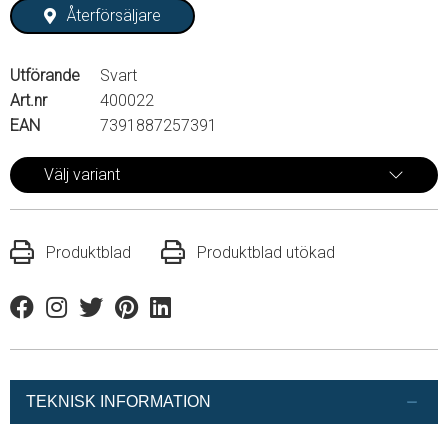
Återförsäljare
Utförande
Svart
Art.nr
400022
EAN
7391887257391
Välj variant
Produktblad
Produktblad utökad
Facebook
Instagram
Twitter
Pinterest
Linkedin
TEKNISK INFORMATION