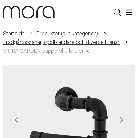
Sök
Men
Startsida
Produkter (alla kategorier)
Trädgårdskranar, spolblandare och diverse kranar
MORA GARDEN pappershållare enkel
Item
1
of