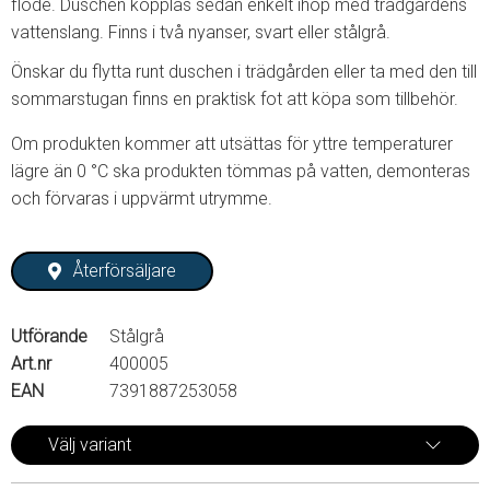
flöde. Duschen kopplas sedan enkelt ihop med trädgårdens
vattenslang. Finns i två nyanser, svart eller stålgrå.
Önskar du flytta runt duschen i trädgården eller ta med den till
sommarstugan finns en praktisk fot att köpa som tillbehör.
Om produkten kommer att utsättas för yttre temperaturer
lägre än 0 °C ska produkten tömmas på vatten, demonteras
och förvaras i uppvärmt utrymme.
Återförsäljare
Utförande
Stålgrå
Art.nr
400005
EAN
7391887253058
Välj variant