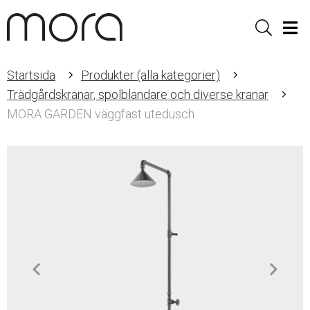
Sök
Men
Startsida
Produkter (alla kategorier)
Trädgårdskranar, spolblandare och diverse kranar
MORA GARDEN väggfast utedusch
Item
1
of