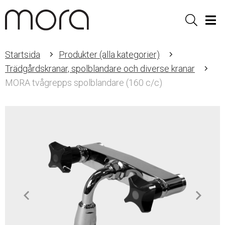
Sök
Men
Startsida
Produkter (alla kategorier)
Trädgårdskranar, spolblandare och diverse kranar
MORA tvågrepps spolblandare (160 c/c)
Item
1
of