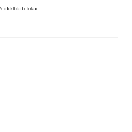
Produktblad utökad
n