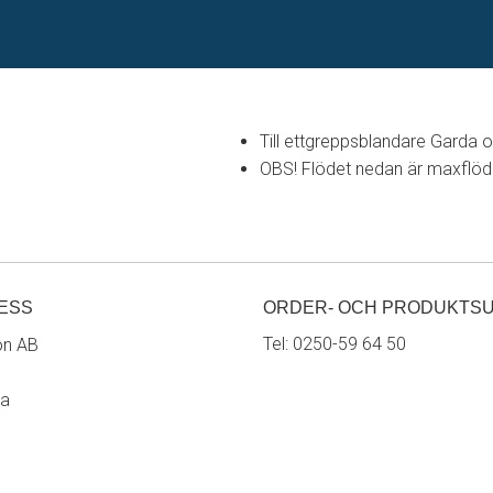
Till ettgreppsblandare Garda 
OBS! Flödet nedan är maxflöde 
ESS
ORDER- OCH PRODUKTS
Tel:
0250-59 64 50
on AB
ra