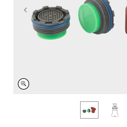
Item
1
of
2