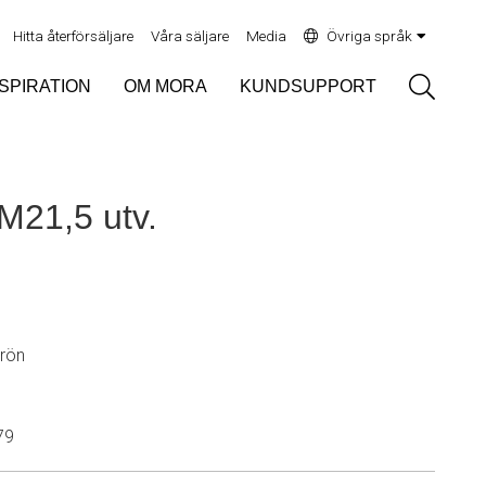
Hitta återförsäljare
Våra säljare
Media
Övriga språk
Sök
NSPIRATION
OM MORA
KUNDSUPPORT
M21,5 utv.
grön
79