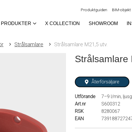
Produktguiden
BIM-objekt
PRODUKTER
X COLLECTION
SHOWROOM
I
ör
Strålsamlare
Strålsamlare M21,5 utv.
Strålsamlare 
Återförsäljare
Utförande
7–9 l/min, ljus
Art.nr
S600312
RSK
8280067
EAN
73918872724