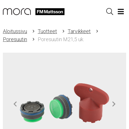
Sök
Men
Aloitussivu
Tuotteet
Tarvikkeet
Poresuutin
Poresuutin M21,5 uk.
Item
1
of
2