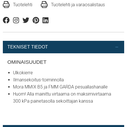
Tuotelehti
Tuotelehti ja varaosalistaus
Facebook
Instagram
Twitter
Pinterest
Linkedin
TEKNISET TIEDOT
OMINAISUUDET
Ulkokierre
Ilmansekoitus-toiminnolla
Mora MMIX B5 ja FMM GARDA pesuallashanalle
Huom! Alla mainittu virtaama on maksimivirtaama
300 kPa painetasolla sekoittajan kanssa