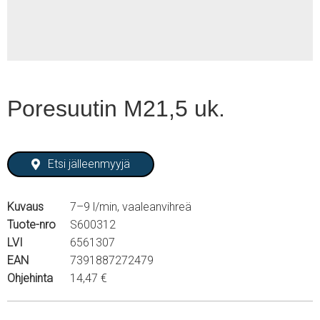
Poresuutin M21,5 uk.
Etsi jälleenmyyjä
Kuvaus
7–9 l/min, vaaleanvihreä
Tuote-nro
S600312
LVI
6561307
EAN
7391887272479
Ohjehinta
14,47 €