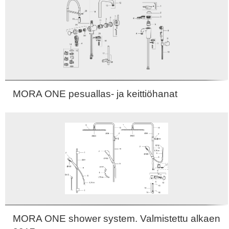
MORA ONE pesuallas- ja keittiöhanat
MORA ONE shower system. Valmistettu alkaen