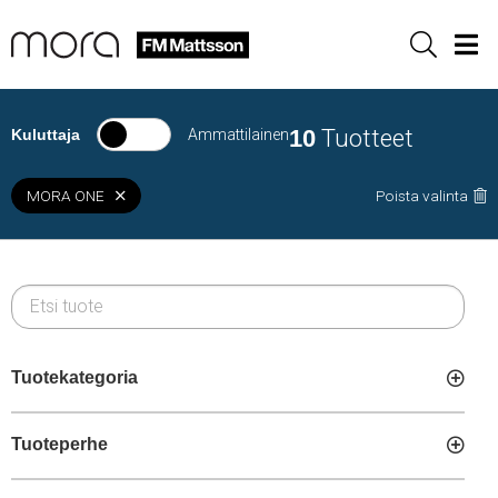
Sök
Men
10
Tuotteet
Kuluttaja
Ammattilainen
MORA ONE
Poista valinta
Tuotekategoria
Tuoteperhe