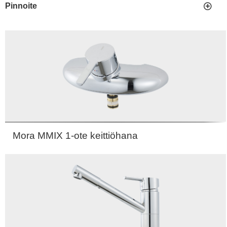
Pinnoite
Mora MMIX 1-ote keittiöhana