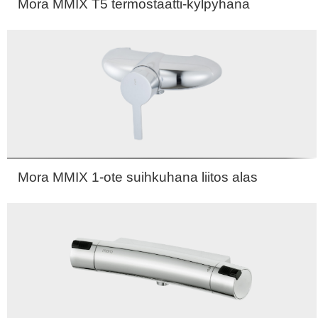
Mora MMIX T5 termostaatti-kylpyhana
Mora MMIX 1-ote suihkuhana liitos alas