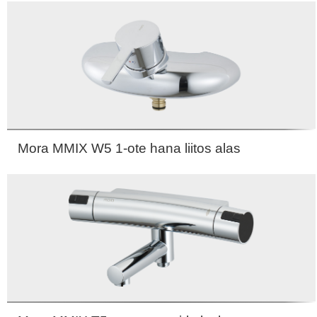
Mora MMIX W5 1-ote hana liitos alas