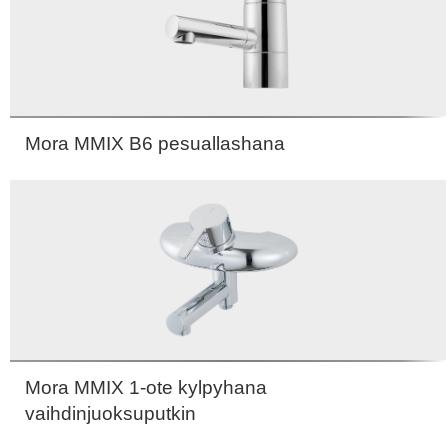
Mora MMIX B6 pesuallashana
Mora MMIX 1-ote kylpyhana
vaihdinjuoksuputkin