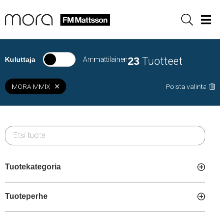
Sök
Men
23
Tuotteet
Kuluttaja
Ammattilainen
MORA MMIX
Poista valinta
Tuotekategoria
Tuoteperhe