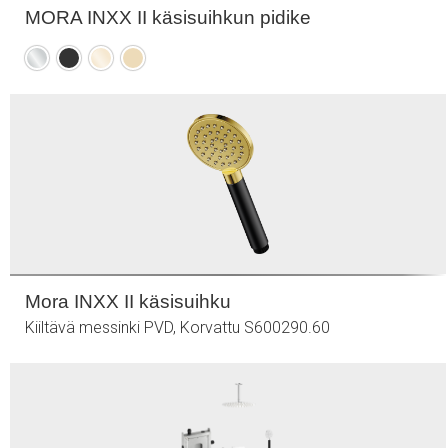
MORA INXX II käsisuihkun pidike
Kromattu
Mattamusta
Kiiltävä
Harjattu
messinki
messinki
PVD
PVD
Mora INXX II käsisuihku
Kiiltävä messinki PVD, Korvattu S600290.60