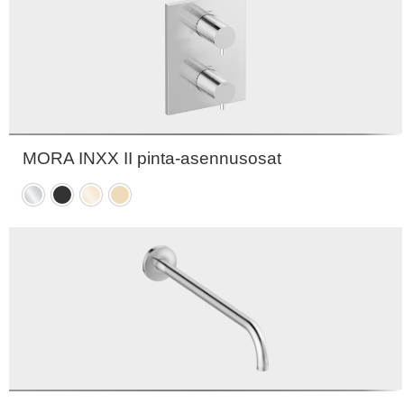
MORA INXX II pinta-asennusosat
Kromattu
Mattamusta
Kiiltävä
Harjattu
messinki
messinki
PVD
PVD