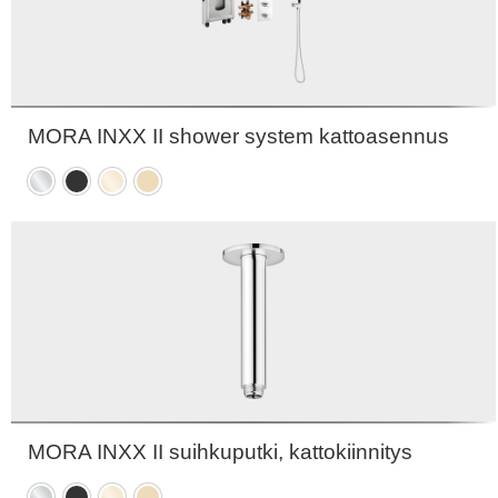
MORA INXX II shower system kattoasennus
Kromattu
Mattamusta
Kiiltävä
Harjattu
messinki
messinki
PVD
PVD
MORA INXX II suihkuputki, kattokiinnitys