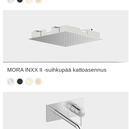
Kromattu
Mattamusta
Kiiltävä
Harjattu
messinki
messinki
PVD
PVD
MORA INXX II -suihkupää kattoasennus
Kromattu
Mattamusta
Kiiltävä
Harjattu
messinki
messinki
PVD
PVD