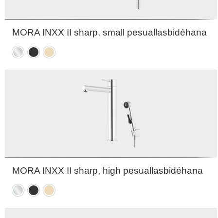
MORA INXX II sharp, small pesuallasbidéhana
Kromattu
Mattamusta
Harjattu
messinki
PVD
MORA INXX II sharp, high pesuallasbidéhana
Kromattu
Mattamusta
Harjattu
messinki
PVD