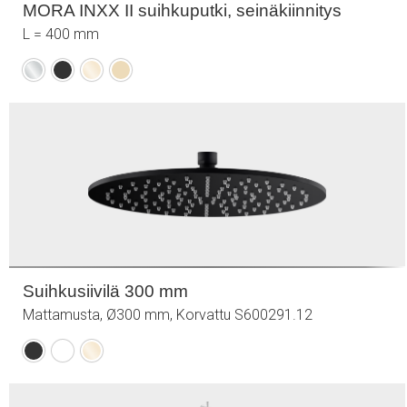
MORA INXX II suihkuputki, seinäkiinnitys
L = 400 mm
Kromattu
Mattamusta
Kiiltävä
Harjattu
messinki
messinki
PVD
PVD
Suihkusiivilä 300 mm
Mattamusta, Ø300 mm, Korvattu S600291.12
Mattamusta
Mattavalkoinen
Kiiltävä
messinki
PVD