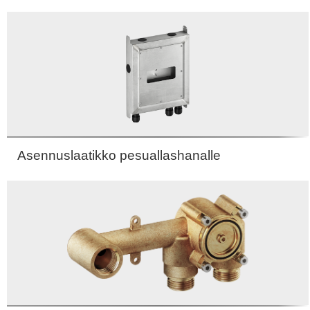
messinki
messinki
PVD
PVD
Asennuslaatikko pesuallashanalle