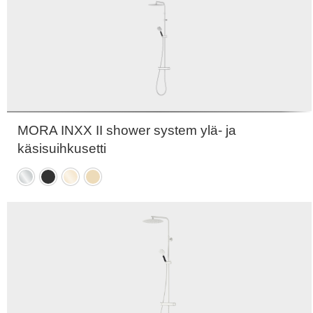
MORA INXX II shower system ylä- ja
käsisuihkusetti
Kromattu
Mattamusta
Kiiltävä
Harjattu
messinki
messinki
PVD
PVD