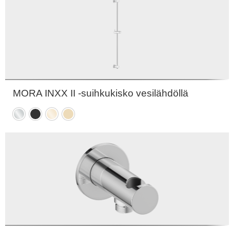
MORA INXX II -suihkukisko vesilähdöllä
Kromattu
Mattamusta
Kiiltävä
Harjattu
messinki
messinki
PVD
PVD