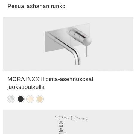
Pesuallashanan runko
MORA INXX II pinta-asennusosat
juoksuputkella
Kromattu
Mattamusta
Kiiltävä
Harjattu
messinki
messinki
PVD
PVD