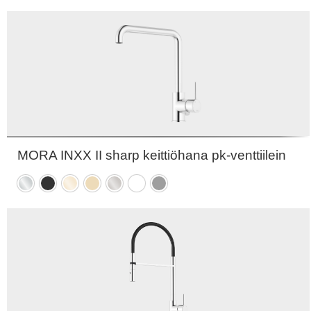
messinki
messinki
nikkeli
PVD
PVD
MORA INXX II sharp keittiöhana pk-venttiilein
Kromattu
Mattamusta
Kiiltävä
Harjattu
Harjattu
Mattavalkoinen
Mattaharmaa
messinki
messinki
nikkeli
PVD
PVD