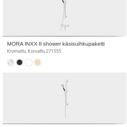
MORA INXX II shower käsisuihkupaketti
Kromattu, Korvattu 271555
Kromattu
Mattamusta
Mattavalkoinen
Harjattu
messinki
PVD