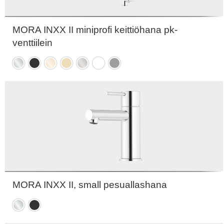
MORA INXX II miniprofi keittiöhana pk-
venttiilein
Kromattu
Mattamusta
Kiiltävä
Harjattu
Harjattu
Mattavalkoinen
Mattaharmaa
messinki
messinki
nikkeli
PVD
PVD
MORA INXX II, small pesuallashana
Kromattu
Mattamusta