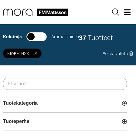
Sök
Men
37
Tuotteet
Kuluttaja
Ammattilainen
MORA INXX II
Poista valinta
Tuotekategoria
Tuoteperhe