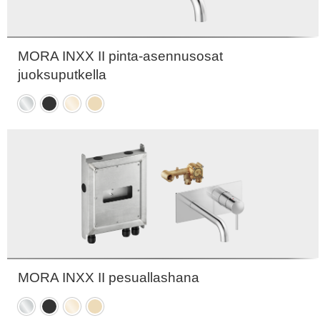
MORA INXX II pinta-asennusosat
juoksuputkella
Kromattu
Mattamusta
Kiiltävä
Harjattu
messinki
messinki
PVD
PVD
MORA INXX II pesuallashana
Kromattu
Mattamusta
Kiiltävä
Harjattu