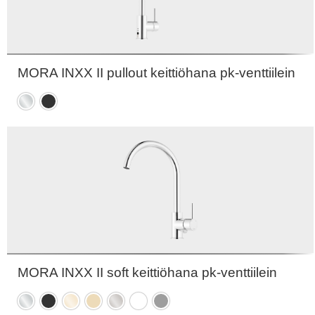
MORA INXX II pullout keittiöhana pk-venttiilein
Kromattu
Mattamusta
MORA INXX II soft keittiöhana pk-venttiilein
Kromattu
Mattamusta
Kiiltävä
Harjattu
Harjattu
Mattavalkoinen
Mattaharmaa