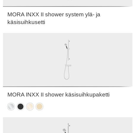
MORA INXX II shower system ylä- ja
käsisuihkusetti
MORA INXX II shower käsisuihkupaketti
Kromattu
Mattamusta
Kiiltävä
Harjattu
messinki
messinki
PVD
PVD