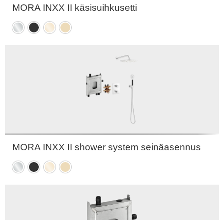
MORA INXX II käsisuihkusetti
Kromattu
Mattamusta
Kiiltävä
Harjattu
messinki
messinki
PVD
PVD
MORA INXX II shower system seinäasennus
Kromattu
Mattamusta
Kiiltävä
Harjattu
messinki
messinki
PVD
PVD