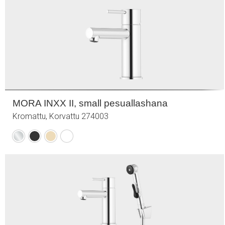
MORA INXX II, small pesuallashana
Kromattu, Korvattu 274003
Kromattu
Mattamusta
Harjattu
Mattavalkoinen
messinki
PVD