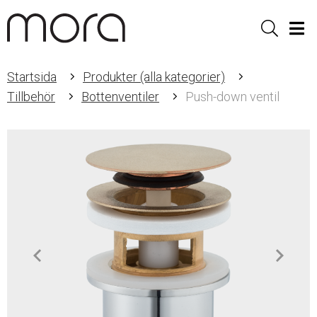
Sök
Men
Startsida
Produkter (alla kategorier)
Tillbehör
Bottenventiler
Push-down ventil
Item
1
of
2