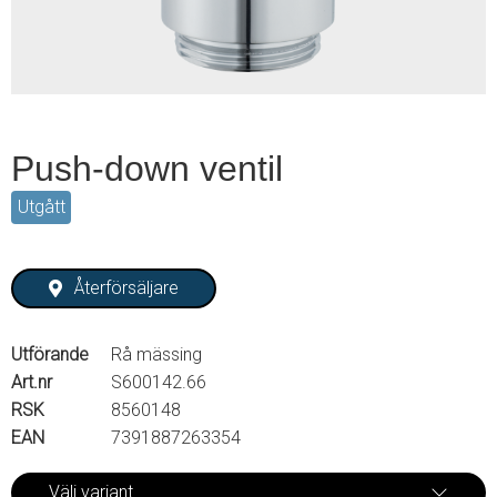
Push-down ventil
Utgått
Återförsäljare
Utförande
Rå mässing
Art.nr
S600142.66
RSK
8560148
EAN
7391887263354
Välj variant