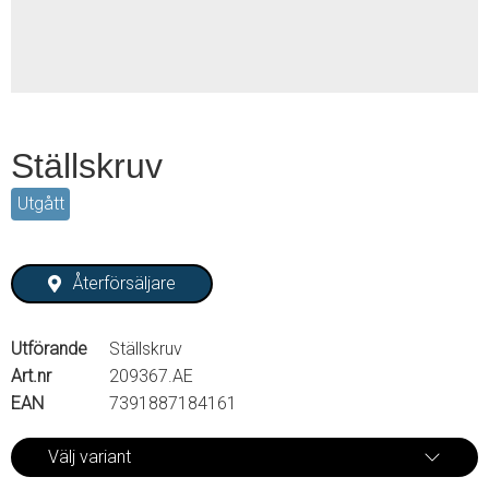
Ställskruv
Utgått
Återförsäljare
Utförande
Ställskruv
Art.nr
209367.AE
EAN
7391887184161
Välj variant