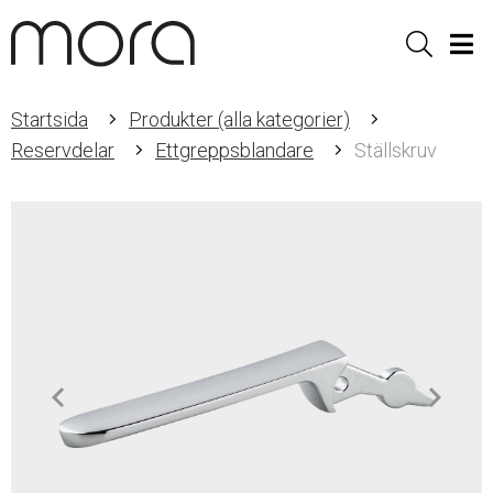
Sök
Men
Startsida
Produkter (alla kategorier)
Reservdelar
Ettgreppsblandare
Ställskruv
Item
1
of
1