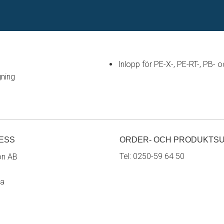
Inlopp för PE-X-, PE-RT-, PB- 
gning
ESS
ORDER- OCH PRODUKTS
Tel:
0250-59 64 50
on AB
ra