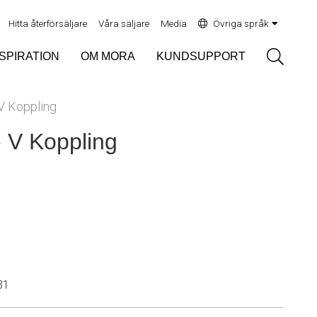
Hitta återförsäljare
Våra säljare
Media
Övriga språk
Sök
NSPIRATION
OM MORA
KUNDSUPPORT
V Koppling
- V Koppling
31