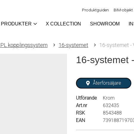
Produktguiden
BIM-objekt
PRODUKTER
X COLLECTION
SHOWROOM
I
PL kopplingssystem
16-systemet
16-systemet - 
16-systemet 
Återförsäljare
Utförande
Krom
Art.nr
632435
RSK
8543488
EAN
73918871970