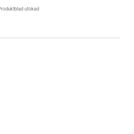
Produktblad utökad
n