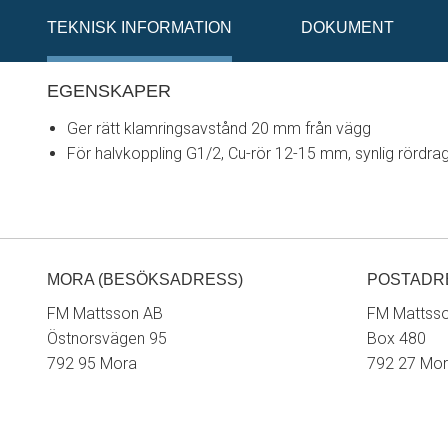
TEKNISK INFORMATION
DOKUMENT
EGENSKAPER
Ger rätt klamringsavstånd 20 mm från vägg
För halvkoppling G1/2, Cu-rör 12-15 mm, synlig rördra
MORA (BESÖKSADRESS)
POSTADR
FM Mattsson AB
FM Mattss
Östnorsvägen 95
Box 480
792 95 Mora
792 27 Mo