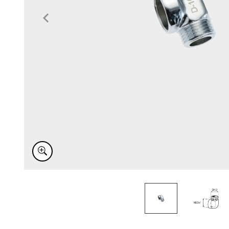
Item
1
of
2