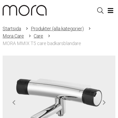
Sök
Men
Startsida
Produkter (alla kategorier)
Mora Care
Care
MORA MMIX T5 care badkarsblandare
Item
1
of