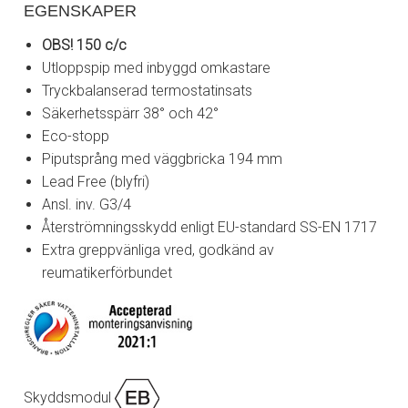
EGENSKAPER
OBS! 150 c/c
Utloppspip med inbyggd omkastare
Tryckbalanserad termostatinsats
Säkerhetsspärr 38° och 42°
Eco-stopp
Piputsprång med väggbricka 194 mm
Lead Free (blyfri)
Ansl. inv. G3/4
Återströmningsskydd enligt EU-standard SS-EN 1717
Extra greppvänliga vred, godkänd av
reumatikerförbundet
Skyddsmodul