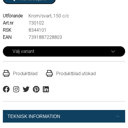
Utförande
Krom/svart, 150 c/c
Art.nr
730102
RSK
8344101
EAN
7391887228803
Välj variant
Produktblad
Produktblad utökad
Facebook
Instagram
Twitter
Pinterest
Linkedin
TEKNISK INFORMATION