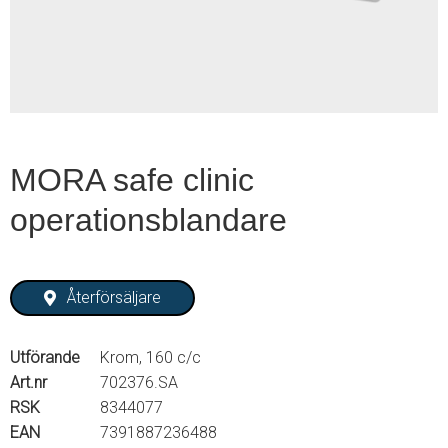
2
MORA safe clinic
operationsblandare
Återförsäljare
Utförande
Krom, 160 c/c
Art.nr
702376.SA
RSK
8344077
EAN
7391887236488