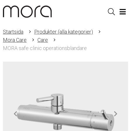
Sök
Men
Startsida
Produkter (alla kategorier)
Mora Care
Care
MORA safe clinic operationsblandare
Item
1
of