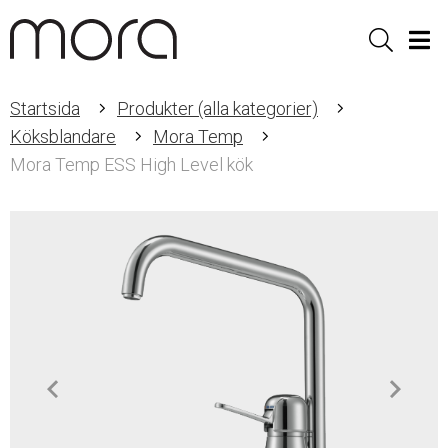
Sök
Men
Startsida
Produkter (alla kategorier)
Köksblandare
Mora Temp
Mora Temp ESS High Level kök
Item
1
of