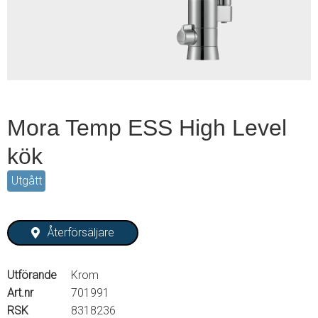
2
Mora Temp ESS High Level
kök
Utgått
Återförsäljare
Utförande
Krom
Art.nr
701991
RSK
8318236