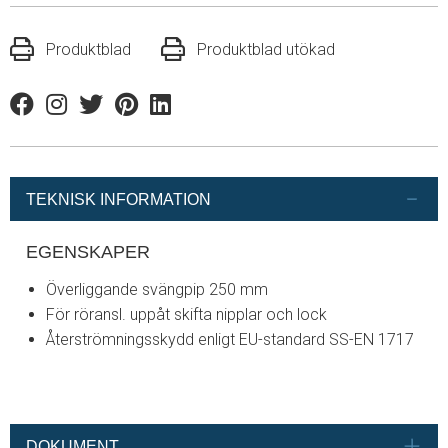
Produktblad
Produktblad utökad
Facebook
Instagram
Twitter
Pinterest
Linkedin
TEKNISK INFORMATION
EGENSKAPER
Överliggande svängpip 250 mm
För röransl. uppåt skifta nipplar och lock
Återströmningsskydd enligt EU-standard SS-EN 1717
DOKUMENT