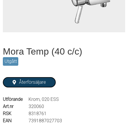
2
Mora Temp (40 c/c)
Utgått
Återförsäljare
Utförande
Krom, 020 ESS
Art.nr
320060
RSK
8318761
EAN
7391887027703