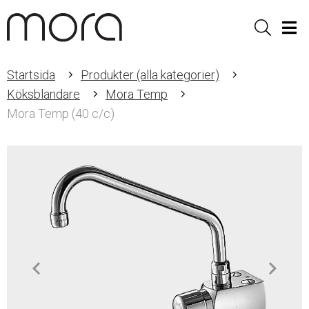
Sök
Men
Startsida
Produkter (alla kategorier)
Köksblandare
Mora Temp
Mora Temp (40 c/c)
Item
1
of