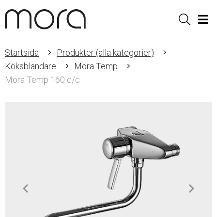
Sök
Men
Startsida
Produkter (alla kategorier)
Köksblandare
Mora Temp
Mora Temp 160 c/c
Item
1
of