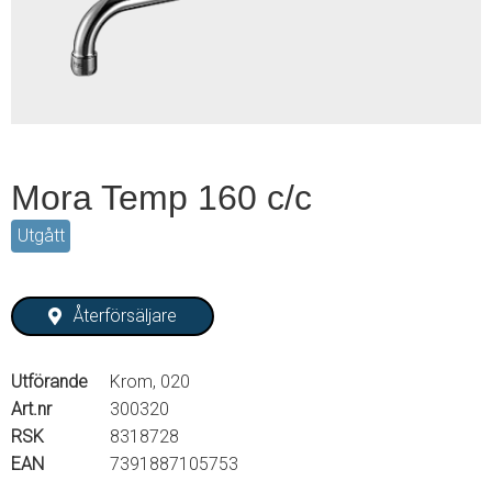
2
Mora Temp 160 c/c
Utgått
Återförsäljare
Utförande
Krom, 020
Art.nr
300320
RSK
8318728
EAN
7391887105753