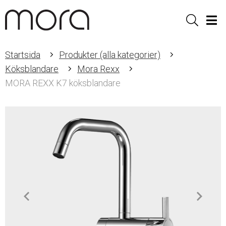
Sök
Men
Startsida
Produkter (alla kategorier)
Köksblandare
Mora Rexx
MORA REXX K7 köksblandare
Item
1
of