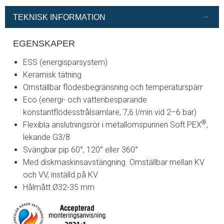
TEKNISK INFORMATION
EGENSKAPER
ESS (energisparsystem)
Keramisk tätning
Omställbar flödesbegränsning och temperaturspärr
Eco (energi- och vattenbesparande
konstantflödesstrålsamlare, 7,6 l/min vid 2–6 bar)
®
Flexibla anslutningsrör i metallomspunnen Soft PEX
,
lekande G3/8
Svängbar pip 60°, 120° eller 360°
Med diskmaskinsavstängning. Omställbar mellan KV
och VV, inställd på KV
Hålmått Ø32-35 mm