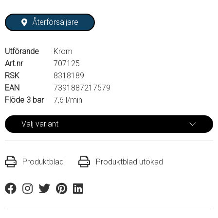
Återförsäljare
Utförande
Krom
Art.nr
707125
RSK
8318189
EAN
7391887217579
Flöde 3 bar
7,6 l/min
Välj variant
Produktblad
Produktblad utökad
Facebook
Instagram
Twitter
Pinterest
Linkedin