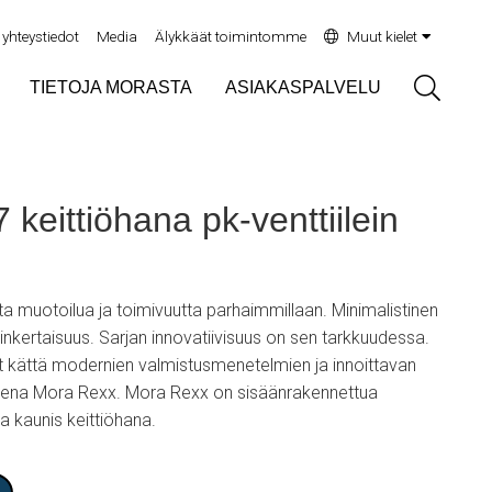
yhteystiedot
Media
Älykkäät toimintomme
Muut kielet
Sök
TIETOJA MORASTA
ASIAKASPALVELU
keittiöhana pk-venttiilein
 muotoilua ja toimivuutta parhaimmillaan. Minimalistinen
sinkertaisuus. Sarjan innovatiivisuus on sen tarkkuudessa.
vät kättä modernien valmistusmenetelmien ja innoittavan
ksena Mora Rexx. Mora Rexx on sisäänrakennettua
a kaunis keittiöhana.