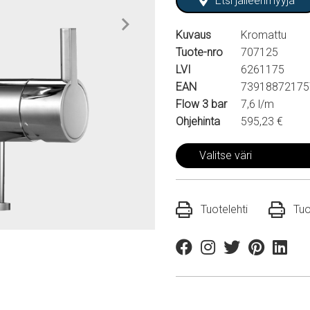
Etsi jälleenmyyjä
Kuvaus
Kromattu
Tuote-nro
707125
LVI
6261175
EAN
73918872175
Flow 3 bar
7,6 l/m
Ohjehinta
595,23 €
Valitse väri
Tuotelehti
Tuo
Facebook
Instagram
Twitter
Pinterest
Linkedi