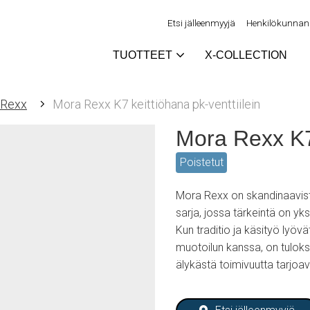
Etsi jälleenmyyjä
Henkilökunnan 
TUOTTEET
X-COLLECTION
 Rexx
Mora Rexx K7 keittiöhana pk-venttiilein
Mora Rexx K7 
Poistetut
Mora Rexx on skandinaavista
sarja, jossa tärkeintä on yk
Kun traditio ja käsityö lyö
muotoilun kanssa, on tulo
älykästä toimivuutta tarjoav