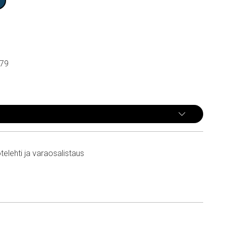
79
telehti ja varaosalistaus
n