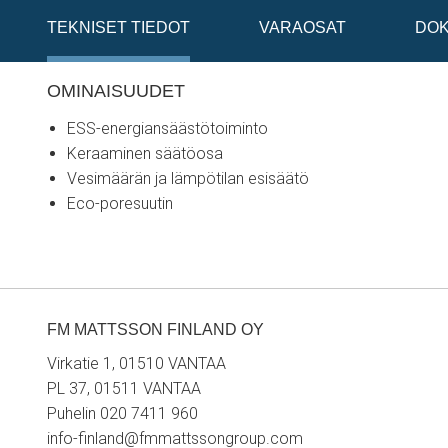
TEKNISET TIEDOT
VARAOSAT
DOK
OMINAISUUDET
ESS-energiansäästötoiminto
Keraaminen säätöosa
Vesimäärän ja lämpötilan esisäätö
Eco-poresuutin
FM MATTSSON FINLAND OY
Virkatie 1, 01510 VANTAA
PL 37, 01511 VANTAA
Puhelin 020 7411 960
info-finland@fmmattssongroup.com