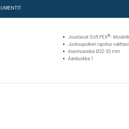
UMENTIT
®
Joustavat Soft PEX
- liitosle
Juoksuputken rajoitus valittavi
Asennusreikä Ø32-35 mm
Ääniluokka 1