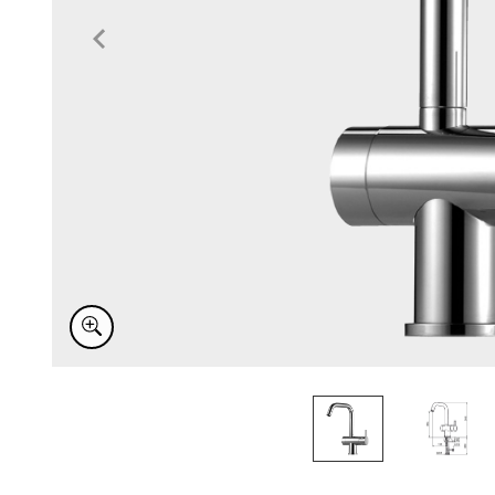
Item
1
of
2