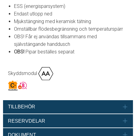
ESS (energisparsystem)
Endast utlopp ned
Mjukstängning med keramisk tätning
Omställbar flödesbegränsning och temperaturspärr
OBS! Får ej användas tillsammans med
självstängande handdusch
OBS!
Pipar beställes separat
Skyddsmodul
TILLBEHÖR
RESERVDELAR
DOKUMENT