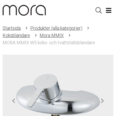
Sök
Men
Startsida
Produkter (alla kategorier)
Köksblandare
Mora MMIX
MORA MMIX W5 köks- och tvättställsblandare
Item
1
of