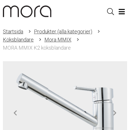
Sök
Men
Startsida
Produkter (alla kategorier)
Köksblandare
Mora MMIX
MORA MMIX K2 köksblandare
Item
1
of