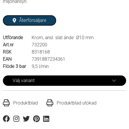
miljöhänsyn.
Återförsäljare
Utförande
Krom, ansl. slät ände Ø10 mm
Art.nr
732200
RSK
8318168
EAN
7391887234361
Flöde 3 bar
9,5 l/min
Välj variant
Produktblad
Produktblad utökad
Facebook
Instagram
Twitter
Pinterest
Linkedin