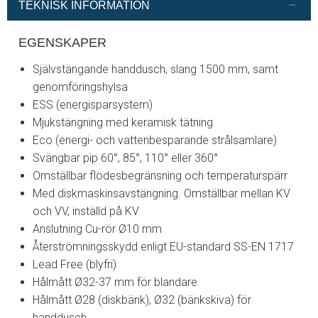
TEKNISK INFORMATION
EGENSKAPER
Självstängande handdusch, slang 1500 mm, samt
genomföringshylsa
ESS (energisparsystem)
Mjukstängning med keramisk tätning
Eco (energi- och vattenbesparande strålsamlare)
Svängbar pip 60°, 85°, 110° eller 360°
Omställbar flödesbegränsning och temperaturspärr
Med diskmaskinsavstängning. Omställbar mellan KV
och VV, inställd på KV
Anslutning Cu-rör Ø10 mm
Återströmningsskydd enligt EU-standard SS-EN 1717
Lead Free (blyfri)
Hålmått Ø32-37 mm för blandare
Hålmått Ø28 (diskbänk), Ø32 (bänkskiva) för
handdusch