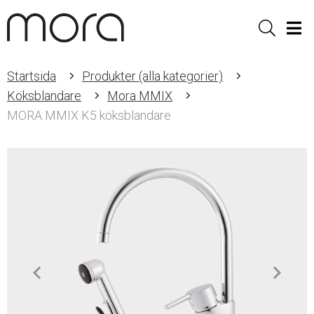
Sök
Men
Startsida
Produkter (alla kategorier)
Köksblandare
Mora MMIX
MORA MMIX K5 köksblandare
Item
1
of