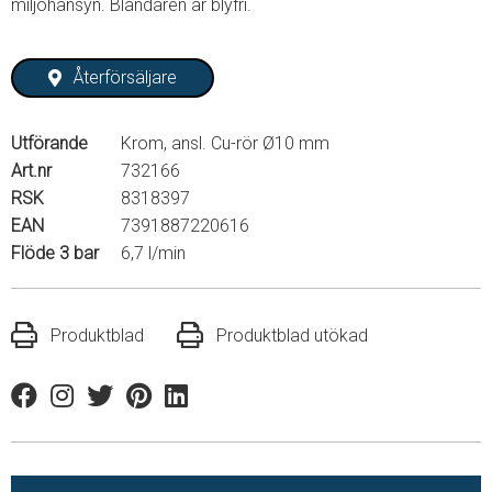
miljöhänsyn. Blandaren är blyfri.
Återförsäljare
Utförande
Krom, ansl. Cu-rör Ø10 mm
Art.nr
732166
RSK
8318397
EAN
7391887220616
Flöde 3 bar
6,7 l/min
Produktblad
Produktblad utökad
Facebook
Instagram
Twitter
Pinterest
Linkedin