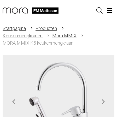
Sök
Men
Startpagina
Producten
Keukenmengkranen
Mora MMIX
MORA MMIX K5 keukenmengkraan
Item
1
of