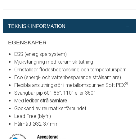
Facebook
Instagram
Twitter
Pinterest
Linkedin
TEKNISK INFORMATION
EGENSKAPER
ESS (energisparsystem)
Mjukstängning med keramisk tätning
Omställbar flödesbegränsning och temperaturspärr
Eco (energi- och vattenbesparande strålsamlare)
®
Flexibla anslutningsrör i metallomspunnen Soft PEX
Svängbar pip 60°, 85°, 110° eller 360°
Med
ledbar strålsamlare
Godkänd av reumatikerförbundet
Lead Free (blyfri)
Hålmått Ø32-37 mm