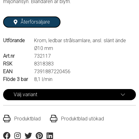
miljöhänsyn. Blandaren är blyfri.
Återförsäljare
Utförande
Krom, ledbar strålsamlare, ansl. slänt ände
Ø10 mm
Art.nr
732117
RSK
8318383
EAN
7391887220456
Flöde 3 bar
8,1 l/min
Välj variant
Produktblad
Produktblad utökad