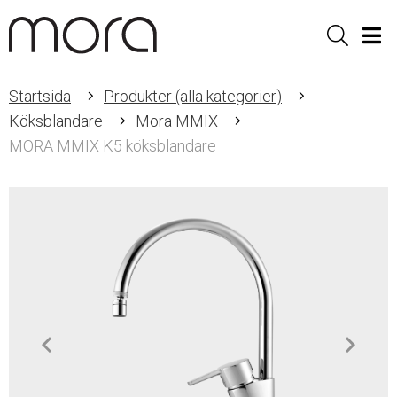
Sök
Men
Startsida
Produkter (alla kategorier)
Köksblandare
Mora MMIX
MORA MMIX K5 köksblandare
Item
1
of