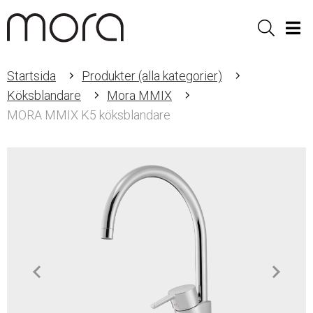
Sök
Men
Startsida
Produkter (alla kategorier)
Köksblandare
Mora MMIX
MORA MMIX K5 köksblandare
Item
1
of