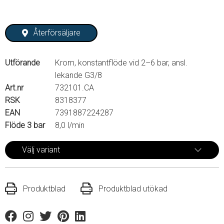
Återförsäljare
Utförande
Krom, konstantflöde vid 2–6 bar, ansl.
lekande G3/8
Art.nr
732101.CA
RSK
8318377
EAN
7391887224287
Flöde 3 bar
8,0 l/min
Välj variant
Produktblad
Produktblad utökad
Facebook
Instagram
Twitter
Pinterest
Linkedin