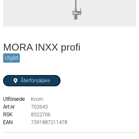
MORA INXX profi
Utgått
Återförsäljare
Utförande
Krom
Art.nr
702643
RSK
8322706
EAN
7391887211478