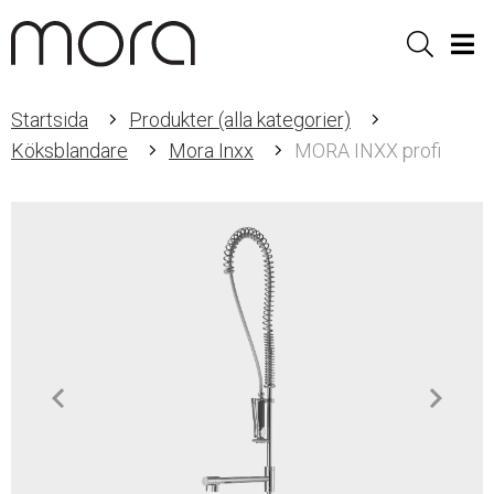
Sök
Men
Startsida
Produkter (alla kategorier)
Köksblandare
Mora Inxx
MORA INXX profi
Item
1
of
2