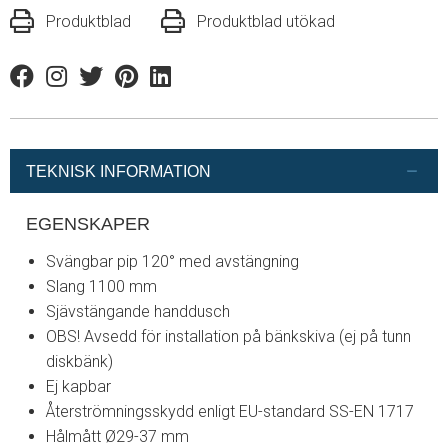
Produktblad
Produktblad utökad
Facebook
Instagram
Twitter
Pinterest
Linkedin
TEKNISK INFORMATION
EGENSKAPER
Svängbar pip 120° med avstängning
Slang 1100 mm
Sjävstängande handdusch
OBS! Avsedd för installation på bänkskiva (ej på tunn
diskbänk)
Ej kapbar
Återströmningsskydd enligt EU-standard SS-EN 1717
Hålmått Ø29-37 mm