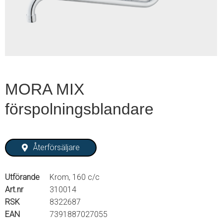
2
MORA MIX
förspolningsblandare
Återförsäljare
Utförande
Krom, 160 c/c
Art.nr
310014
RSK
8322687
EAN
7391887027055