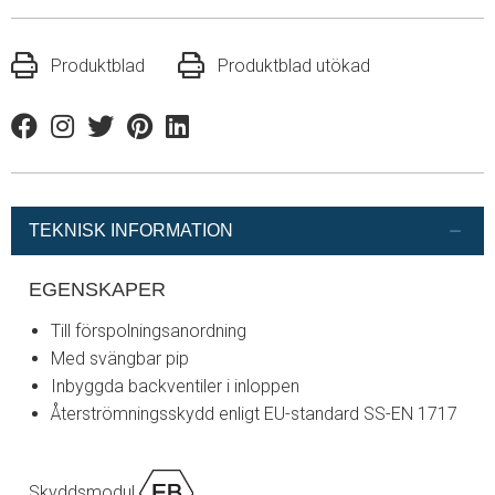
Produktblad
Produktblad utökad
Facebook
Instagram
Twitter
Pinterest
Linkedin
TEKNISK INFORMATION
EGENSKAPER
Till förspolningsanordning
Med svängbar pip
Inbyggda backventiler i inloppen
Återströmningsskydd enligt EU-standard SS-EN 1717
Skyddsmodul