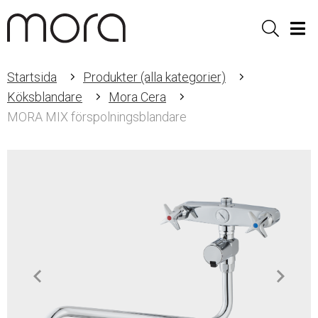
Sök
Men
Startsida
Produkter (alla kategorier)
Köksblandare
Mora Cera
MORA MIX förspolningsblandare
Item
1
of