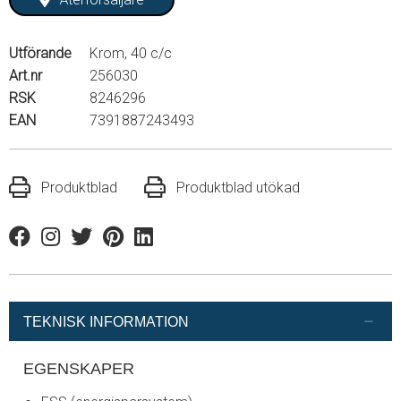
Utförande
Krom, 40 c/c
Art.nr
256030
RSK
8246296
EAN
7391887243493
Produktblad
Produktblad utökad
Facebook
Instagram
Twitter
Pinterest
Linkedin
TEKNISK INFORMATION
EGENSKAPER