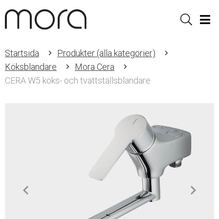
Sök
Men
Startsida
Produkter (alla kategorier)
Köksblandare
Mora Cera
CERA W5 köks- och tvättställsblandare
Item
1
of