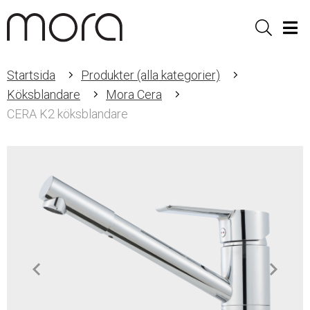
Sök
Men
Startsida
Produkter (alla kategorier)
Köksblandare
Mora Cera
CERA K2 köksblandare
Item
1
of