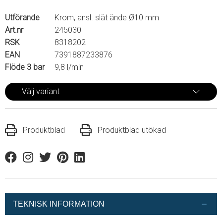
Utförande
Krom, ansl. slät ände Ø10 mm
Art.nr
245030
RSK
8318202
EAN
7391887233876
Flöde 3 bar
9,8 l/min
Välj variant
Produktblad
Produktblad utökad
Facebook
Instagram
Twitter
Pinterest
Linkedin
TEKNISK INFORMATION