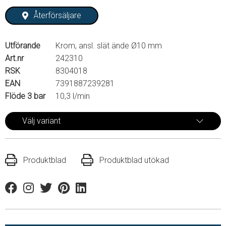
Återförsäljare
Utförande
Krom, ansl. slät ände Ø10 mm
Art.nr
242310
RSK
8304018
EAN
7391887239281
Flöde 3 bar
10,3 l/min
Välj variant
Produktblad
Produktblad utökad
Facebook
Instagram
Twitter
Pinterest
Linkedin