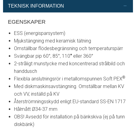
TEKNISK INFORMATION
EGENSKAPER
ESS (energisparsystem)
Mjukstängning med keramisk tätning
Omställbar flödesbegränsning och temperaturspärr
Svängbar pip 60°, 85°, 110
°
eller 360°
2-stråligt munstycke med koncentrerad strålbild och
handdusch
®
Flexibla anslutningsrör i metallomspunnen Soft PEX
Med diskmaskinsavstängning. Omställbar mellan KV
och VV, inställd på KV
Återströmningsskydd enligt EU-standard SS-EN 1717
Hålmått Ø34-37 mm
OBS! Avsedd för installation på bänkskiva (ej på tunn
diskbänk)