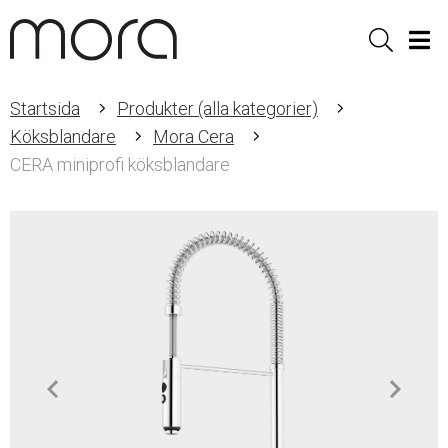
Sök
Men
Startsida
Produkter (alla kategorier)
Köksblandare
Mora Cera
CERA miniprofi köksblandare
Item
1
of