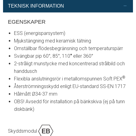
TEKNISK INFORMATION
EGENSKAPER
ESS (energisparsystem)
Mjukstängning med keramisk tätning
Omställbar flödesbegränsning och temperaturspärr
Svängbar pip 60°, 85°,
110
°
eller 360°
2-stråligt munstycke med koncentrerad strålbild och
handdusch
®
Flexibla anslutningsrör i metallomspunnen Soft PEX
Återströmningsskydd enligt EU-standard SS-EN 1717
Hålmått Ø34-37 mm
OBS! Avsedd för installation på bänkskiva (ej på tunn
diskbänk)
Skyddsmodul