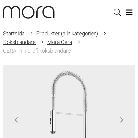
Sök
Men
Startsida
Produkter (alla kategorier)
Köksblandare
Mora Cera
CERA miniprofi köksblandare
Item
1
of