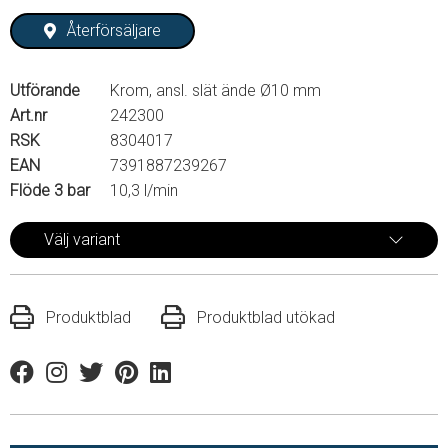
Återförsäljare
Utförande
Krom, ansl. slät ände Ø10 mm
Art.nr
242300
RSK
8304017
EAN
7391887239267
Flöde 3 bar
10,3 l/min
Välj variant
Produktblad
Produktblad utökad
Facebook
Instagram
Twitter
Pinterest
Linkedin