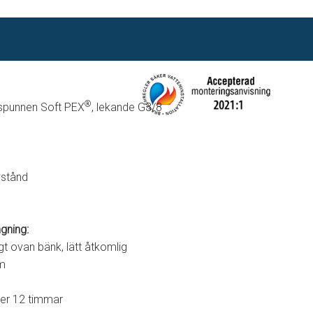
®
llspunnen Soft PEX
, lekande G3/8
vstånd
gning:
 ovan bänk, lätt åtkomlig
mm
ler 12 timmar