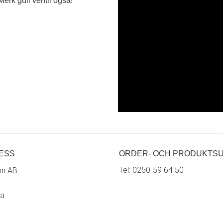
ESS
ORDER- OCH PRODUKTS
Tel:
0250-59 64 50
on AB
ra