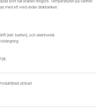
pplas bort när kranen rengörs. Temperaturen på vattnet
ras med ett vred under diskbänken.
rift (inkl. batteri), och elektronisk
vstängning
738
Produktblad utökad
n