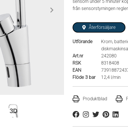
sensorn under 5 minuter ko
från sensorstyrningen regle
Återförsäljare
Utförande
Krom, batterid
diskmaskinsa
Art.nr
242080
RSK
8318408
EAN
7391887243
Flöde 3 bar
12,4 l/min
Produktblad
Facebook
Instagram
Twitter
Pinterest
Linkedi