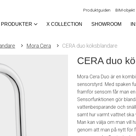
Produktguiden
BIM-objekt
PRODUKTER
X COLLECTION
SHOWROOM
I
andare
Mora Cera
CERA duo köksblandare
CERA duo kö
Mora Cera Duo är en kombin
sensorstyrd. Med spaken fu
framför sensorn får man en 
Sensorfunktionen gör bland
vattenbesparande och snäll m
samt hur varmt vattnet ska 
Man kan välja om man vill h
genom att man på nytt för 