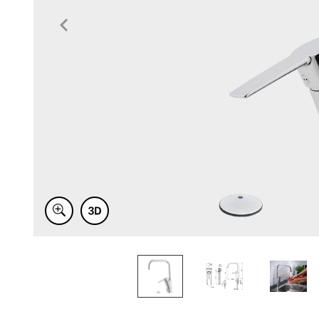
Item
1
of
4