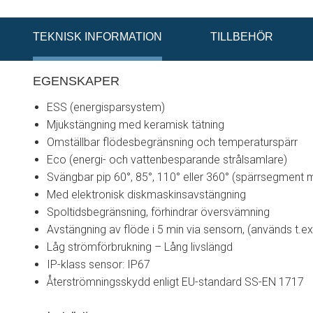
TEKNISK INFORMATION
TILLBEHÖR
EGENSKAPER
ESS (energisparsystem)
Mjukstängning med keramisk tätning
Omställbar flödesbegränsning och temperaturspärr
Eco (energi- och vattenbesparande strålsamlare)
Svängbar pip 60°, 85°, 110° eller 360° (spärrsegment m
Med elektronisk diskmaskinsavstängning
Spoltidsbegränsning, förhindrar översvämning
Avstängning av flöde i 5 min via sensorn, (används t.ex
Låg strömförbrukning – Lång livslängd
IP-klass sensor: IP67
Återströmningsskydd enligt EU-standard SS-EN 1717