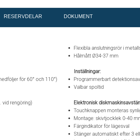
RESERVDELAR
DOKUMENT
Flexibla anslutningsrör i meta
Hålmått Ø34-37 mm
Inställningar:
edföljer för 60° och 110°)
Programmerbart detektionsa
Valbar spoltid
. vid rengöring)
Elektronisk diskmaskinsavstän
Touchknappen monteras synligt
Montage: skivtjocklek 0-40 
Färgindikator för lägesval
Stänger automatiskt efter 3 el