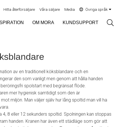
Hitta återförsäljare
Våra säljare
Media
Övriga språk
Sök
NSPIRATION
OM MORA
KUNDSUPPORT
ksblandare
ation av en traditionell köksblandare och en
ngerar den som vanligt men genom att hålla handen
beröringsfri spolstart med begränsat flöde.
aren mer hygienisk samtidigt som den är
ot miljön. Man väljer själv hur lång spoltid man vill ha
vara.
a 4, 8 eller 12 sekunders spoltid. Spolningen kan stoppas
fram handen. Kranen har även ett städläge som gör att